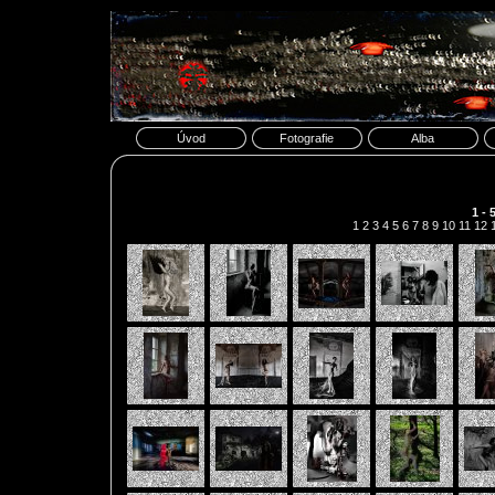
Úvod
Fotografie
Alba
1 - 
1
2
3
4
5
6
7
8
9
10
11
12