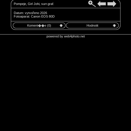
Pompeje, Girl Johi, surr.graf.
Datum: vytvořeno 2026
Fotoaparat: Canon EOS 80D
Koment��e (0)
Hodnotit
powered by
web4photo.net