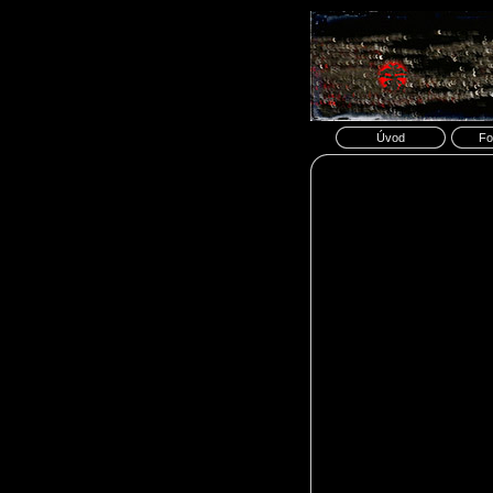
Úvod
Fo