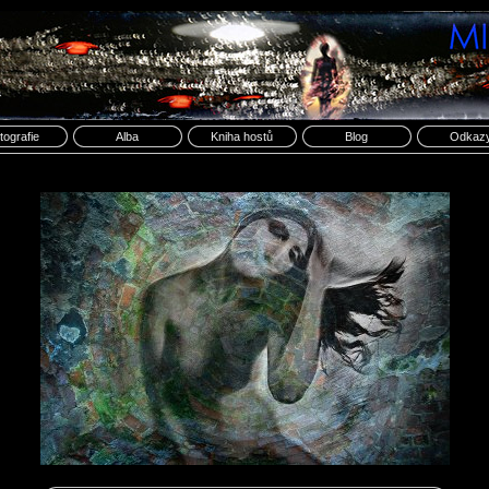
tografie
Alba
Kniha hostů
Blog
Odkaz