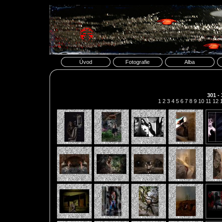
Úvod
Fotografie
Alba
301 -
1
2
3
4
5
6
7
8
9
10
11
12