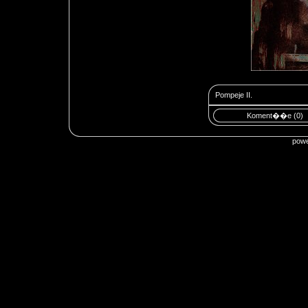
Pompeje II.
Koment��e (0)
pow