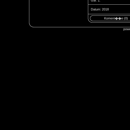
Gar. 1.
Datum: 2018
Koment��e (0)
pow