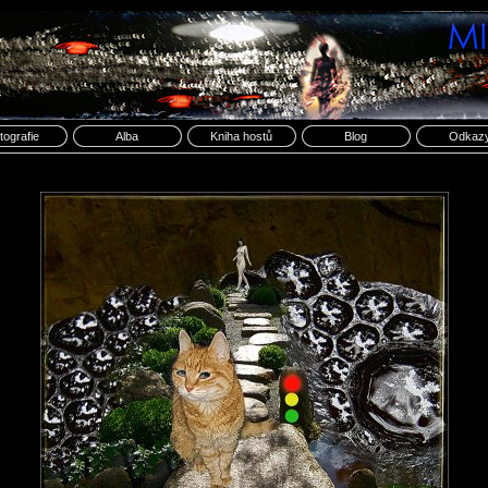
tografie
Alba
Kniha hostů
Blog
Odkaz