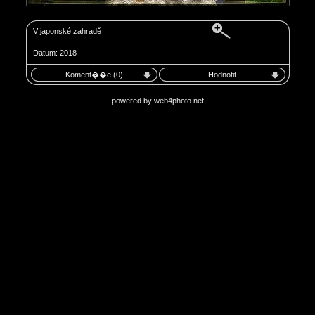
V japonské zahradě
Datum: 2018
Koment��e (0)
Hodnotit
powered by
web4photo.net