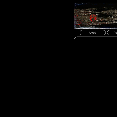
Úvod
Fo