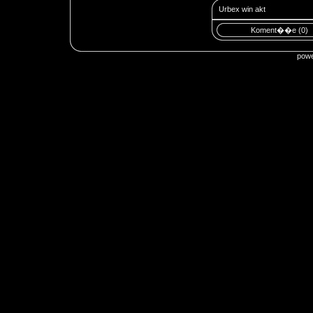
Urbex win akt
Koment��e (0)
pow