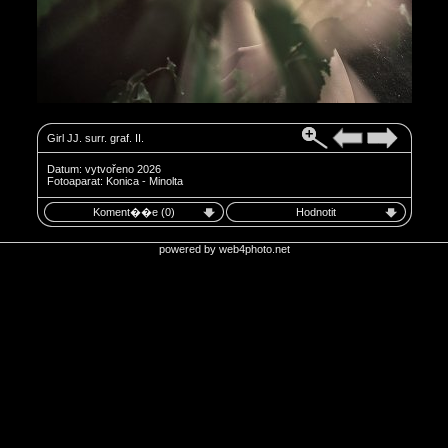
Girl JJ. surr. graf. II.
Datum: vytvořeno 2026
Fotoaparat: Konica - Minolta
Koment��e (0)
Hodnotit
powered by
web4photo.net