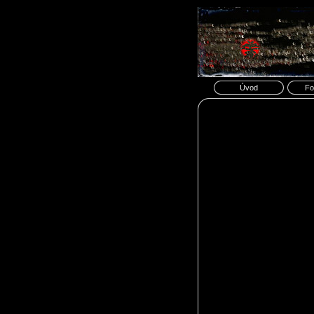
Úvod
Fo