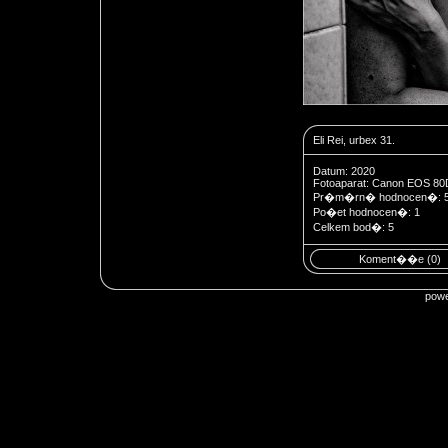
Eli Rei, urbex 31.
Datum: 2020
Fotoaparat: Canon EOS 80
Pr�m�rn� hodnocen�: 
Po�et hodnocen�: 1
Celkem bod�: 5
Koment��e (0)
pow