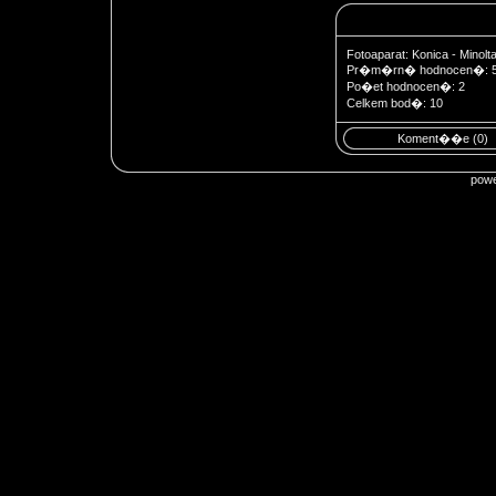
Fotoaparat: Konica - Minol
Pr�m�rn� hodnocen�: 
Po�et hodnocen�: 2
Celkem bod�: 10
Koment��e (0)
pow